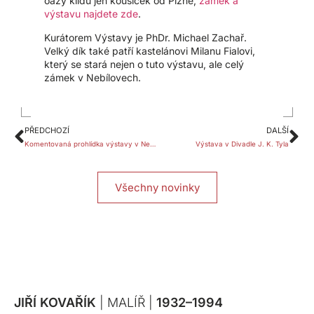
oázy klidu jen kousíček od Plzně,
zámek a
výstavu najdete zde
.
Kurátorem Výstavy je PhDr. Michael Zachař.
Velký dík také patří kastelánovi Milanu Fialovi,
který se stará nejen o tuto výstavu, ale celý
zámek v Nebílovech.
PŘEDCHOZÍ
DALŠÍ
Komentovaná prohlídka výstavy v Nebílovech
Výstava v Divadle J. K. Tyla
Všechny novinky
JIŘÍ KOVAŘÍK
| MALÍŘ |
1932–1994