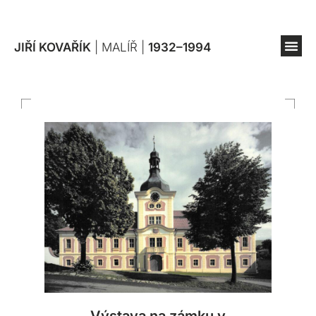
JIŘÍ KOVAŘÍK
| MALÍŘ |
1932–1994
Výstava na zámku v