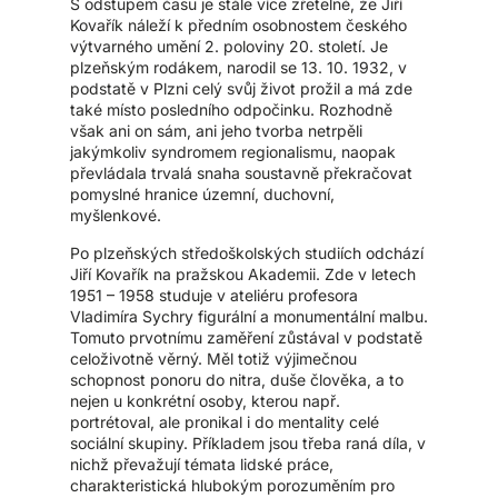
S odstupem času je stále více zřetelné, že Jiří
Kovařík náleží k předním osobnostem českého
výtvarného umění 2. poloviny 20. století. Je
plzeňským rodákem, narodil se 13. 10. 1932, v
podstatě v Plzni celý svůj život prožil a má zde
také místo posledního odpočinku. Rozhodně
však ani on sám, ani jeho tvorba netrpěli
jakýmkoliv syndromem regionalismu, naopak
převládala trvalá snaha soustavně překračovat
pomyslné hranice územní, duchovní,
myšlenkové.
Po plzeňských středoškolských studiích odchází
Jiří Kovařík na pražskou Akademii. Zde v letech
1951 – 1958 studuje v ateliéru profesora
Vladimíra Sychry figurální a monumentální malbu.
Tomuto prvotnímu zaměření zůstával v podstatě
celoživotně věrný. Měl totiž výjimečnou
schopnost ponoru do nitra, duše člověka, a to
nejen u konkrétní osoby, kterou např.
portrétoval, ale pronikal i do mentality celé
sociální skupiny. Příkladem jsou třeba raná díla, v
nichž převažují témata lidské práce,
charakteristická hlubokým porozuměním pro