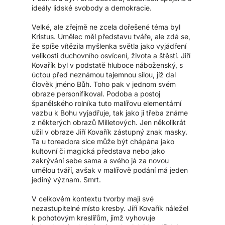
ideály lidské svobody a demokracie.
Velké, ale zřejmě ne zcela dořešené téma byl
Kristus. Umělec měl představu tváře, ale zdá se,
že spíše vítězila myšlenka světla jako vyjádření
velikosti duchovního osvícení, života a štěstí. Jiří
Kovařík byl v podstatě hluboce náboženský, s
úctou před neznámou tajemnou silou, jíž dal
člověk jméno Bůh. Toho pak v jednom svém
obraze personifikoval. Podoba a postoj
španělského rolníka tuto malířovu elementární
vazbu k Bohu vyjadřuje, tak jako ji třeba známe
z některých obrazů Milletových. Jen několikrát
užil v obraze Jiří Kovařík zástupný znak masky.
Ta u toreadora sice může být chápána jako
kultovní či magická představa nebo jako
zakrývání sebe sama a svého já za novou
umělou tváří, avšak v malířově podání má jeden
jediný význam. Smrt.
V celkovém kontextu tvorby mají své
nezastupitelné místo kresby. Jiří Kovařík náležel
k pohotovým kreslířům, jimž vyhovuje