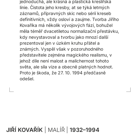
jednoduchá, ale krásná a plastická kreslířská
linie. Čistota jeho kresby, at se týká letmých
záznamů, přípravných skic nebo sérií kreseb
definitivních, vždy osloví a zaujme. Tvorba Jiřího
Kovaříka má několik vývojových fází, bohužel
měla téměř dvacetiletou normalizační přestávku,
kdy nevystavoval a tvorbu jako mnozí další
prezentoval jen v úzkém kruhu přátel a
známých. Vyspěl však v pozoruhodného
představitele zejména magického realismu, v
jehož díle není malost a malichernost tohoto
světa, ale síla vize a obecně platných hodnot.
Proto je škoda, že 27. 10. 1994 předčasně
odešel.
JIŘÍ KOVAŘÍK
| MALÍŘ |
1932–1994