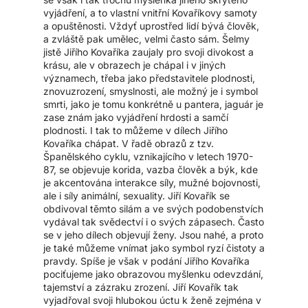
vyjádření, a to vlastní vnitřní Kovaříkovy samoty
a opuštěnosti. Vždyť uprostřed lidí bývá člověk,
a zvláště pak umělec, velmi často sám. Šelmy
jistě Jiřího Kovaříka zaujaly pro svoji divokost a
krásu, ale v obrazech je chápal i v jiných
významech, třeba jako představitele plodnosti,
znovuzrození, smyslnosti, ale možný je i symbol
smrti, jako je tomu konkrétně u pantera, jaguár je
zase znám jako vyjádření hrdosti a samčí
plodnosti. I tak to můžeme v dílech Jiřího
Kovaříka chápat. V řadě obrazů z tzv.
Španělského cyklu, vznikajícího v letech 1970-
87, se objevuje korida, vazba člověk a býk, kde
je akcentována interakce síly, mužné bojovnosti,
ale i síly animální, sexuality. Jiří Kovařík se
obdivoval těmto silám a ve svých podobenstvích
vydával tak svědectví i o svých zápasech. Často
se v jeho dílech objevují ženy. Jsou nahé, a proto
je také můžeme vnímat jako symbol ryzí čistoty a
pravdy. Spíše je však v podání Jiřího Kovaříka
pociťujeme jako obrazovou myšlenku odevzdání,
tajemství a zázraku zrození. Jiří Kovařík tak
vyjadřoval svoji hlubokou úctu k ženě zejména v