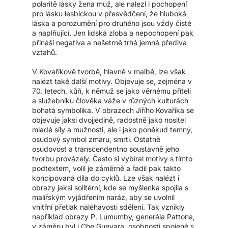
polaritě lásky žena muž, ale nalezl i pochopení
pro lásku lesbickou v přesvědčení, že hluboká
láska a porozumění pro druhého jsou vždy čisté
a naplňující. Jen lidská zloba a nepochopení pak
přináší negativa a nešetrně trhá jemná přediva
vztahů.
V Kovaříkově tvorbě, hlavně v malbě, lze však
nalézt také další motivy. Objevuje se, zejména v
70. letech, kůň, k němuž se jako věrnému příteli
a služebníku člověka váže v různých kulturách
bohatá symbolika. V obrazech Jiřího Kovaříka se
objevuje jaksi dvojjedině, radostně jako nositel
mladé síly a mužnosti, ale i jako poněkud temný,
osudový symbol zmaru, smrti. Ostatně
osudovost a transcendentno soustavně jeho
tvorbu provázely. Často si vybíral motivy s tímto
podtextem, volil je záměrně a řadil pak takto
koncipovaná díla do cyklů. Lze však nalézt i
obrazy jaksi solitérní, kde se myšlenka spojila s
malířským vyjádřením naráz, aby se uvolnil
vnitřní přetlak naléhavosti sdělení. Tak vznikly
například obrazy P. Lumumby, generála Pattona,
v záměru byl i Che Guevara, osobnosti spojené s